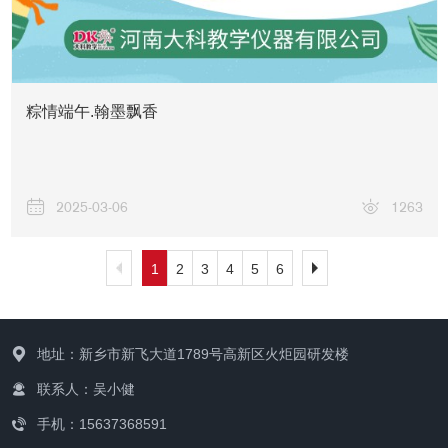
粽情端午.翰墨飘香
2025-03-06
1263
1
2
3
4
5
6
地址：新乡市新飞大道1789号高新区火炬园研发楼
联系人：吴小健
手机：15637368591